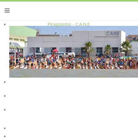
Piragüismo - C.A.N.E.