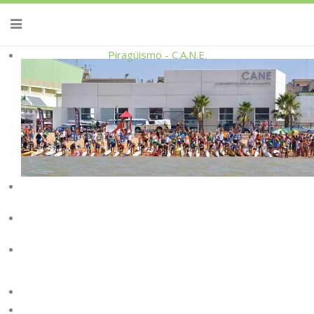
Piragüismo - C.A.N.E.